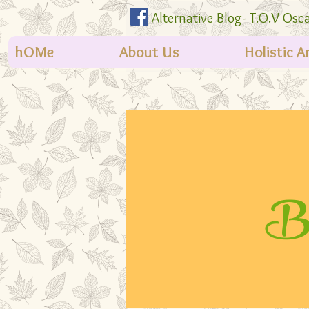
Alternative Blog- T.O.V Osc
hOMe
About Us
Holistic 
Bl