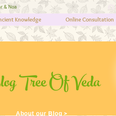
ar & Noa
Ancient Knowledge
Online Consultation
og Tree Of Veda
About our Blog >