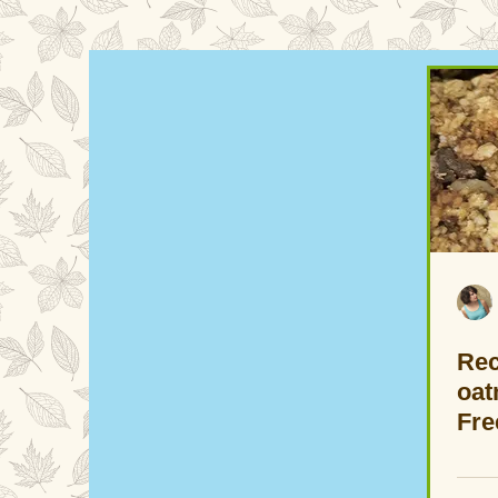
Rec
oat
Free *  שיבולת
קות
מות